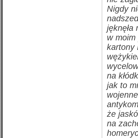
Nigdy ni
nadszed
jęknęła 
w moim p
kartony 
wężykiem
wycelow
na kłód
jak to m
wojenneg
antykom
że jaskó
na zach
homeryc