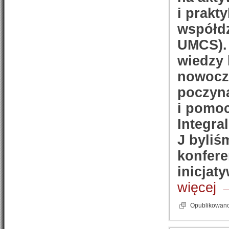
i prakt
współdz
UMCS). 
wiedzy
nowocze
poczyna
i pomoc
Integra
J byliś
konfere
inicjat
więcej
Opublikowan