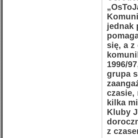
„OsToJa
Komunik
jednak 
pomagan
się, a 
komunik
1996/97
grupa s
zaangaż
czasie
kilka m
Kluby J
doroczn
z czase