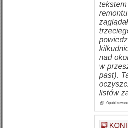
tekstem 
remontu 
zaglądał
trzecieg
powiedzi
kilkudni
nad okol
w przesz
past). 
oczyszc
listów 
Opublikowan
KONI