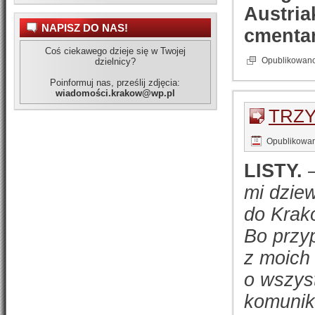
Austria
NAPISZ DO NAS!
cmenta
Coś ciekawego dzieje się w Twojej
Opublikowan
dzielnicy?
Poinformuj nas, prześlij zdjęcia:
wiadomości.krakow@wp.pl
TRZ
Opublikowa
LISTY.
mi dziew
do Krak
Bo przyp
z moich
o wszyst
komuniko