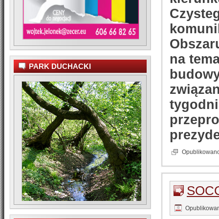
Czysteg
komunik
Obszaru
na tema
PARK DUCHACKI
budowy 
związan
tygodni
przepro
prezyd
Opublikowan
SOCC
Opublikowa