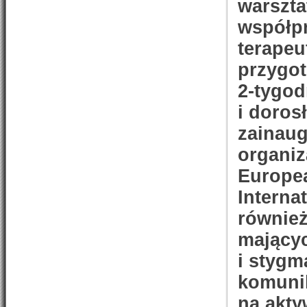
warszta
współp
terapeu
przygot
2-tygod
i doros
zainau
organi
Europea
Interna
również
mającyc
i stygm
komuni
na akt