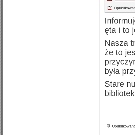
Opublikowa
Informuj
ęta i to
Nasza tr
że to je
przyczy
była prz
Stare n
bibliote
Opublikowan