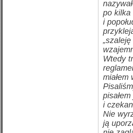
nazywał
po kilka
i popoł
przykle
„szaleję
wzajemn
Wtedy tr
reglame
miałem 
Pisaliśm
pisałem 
i czekan
Nie wyr
ją uporz
nie zag