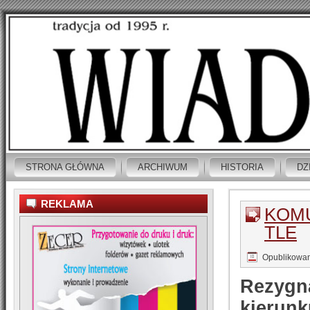
STRONA GŁÓWNA
ARCHIWUM
HISTORIA
DZ
REKLAMA
KOM
TLE
Opublikowa
Rezygn
kierunk