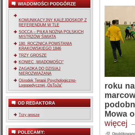
WIADOMOŚCI PODGÓRZE
KOMUNIKACYJNY KALEJDOSKOP Z
REFERENDUM W TLE
SOCCA – PIŁKA NOŻNA POLSKICH
MISTRZÓW ŚWIATA
180. ROCZNICA POWSTANIA
KRAKOWSKIEGO 1846
TRZY GROSZE
KONIEC „WIADOMOŚCI”
ZAGADKA DO DZISIAJ
NIEROZWIĄZANA
Ośrodek Terapii Psychologiczno-
roku na
Logopedycznej „OsToJa”
marcowe
podobne
OD REDAKTORA
Mowa o 
Trzy grosze
więcej
POLECAMY:
Opublikowan