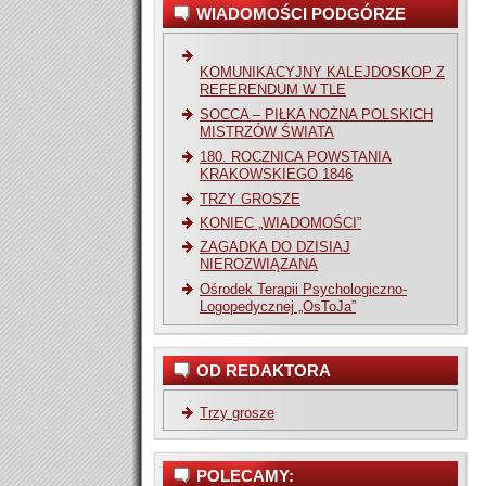
WIADOMOŚCI PODGÓRZE
KOMUNIKACYJNY KALEJDOSKOP Z
REFERENDUM W TLE
SOCCA – PIŁKA NOŻNA POLSKICH
MISTRZÓW ŚWIATA
180. ROCZNICA POWSTANIA
KRAKOWSKIEGO 1846
TRZY GROSZE
KONIEC „WIADOMOŚCI”
ZAGADKA DO DZISIAJ
NIEROZWIĄZANA
Ośrodek Terapii Psychologiczno-
Logopedycznej „OsToJa”
OD REDAKTORA
Trzy grosze
POLECAMY: