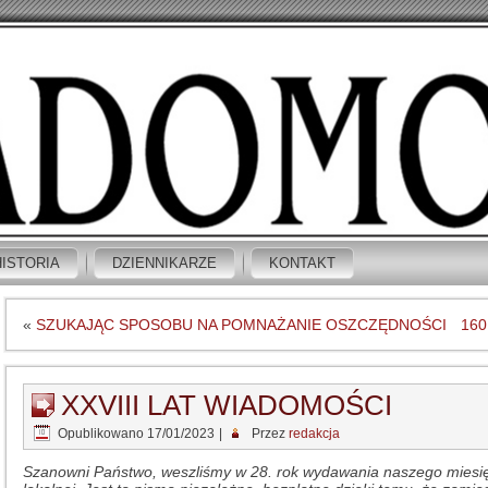
HISTORIA
DZIENNIKARZE
KONTAKT
«
SZUKAJĄC SPOSOBU NA POMNAŻANIE OSZCZĘDNOŚCI
160
XXVIII LAT WIADOMOŚCI
Opublikowano
17/01/2023
|
Przez
redakcja
Szanowni Państwo, weszliśmy w 28. rok wydawania naszego miesięc