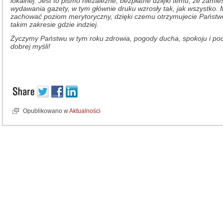
lokalnej. Jest to pismo niezależne, bezpłatne dzięki temu, że zami
wydawania gazety, w tym głównie druku wzrosły tak, jak wszystko. 
zachować poziom merytoryczny, dzięki czemu otrzymujecie Państwo 
takim zakresie gdzie indziej.
Życzymy Państwu w tym roku zdrowia, pogody ducha, spokoju i p
dobrej myśli!
Opublikowano w
Aktualności